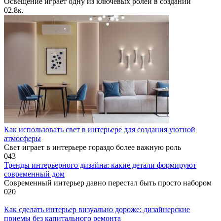
Освещение играет одну из ключевых ролей в создании
0
2.8к.
Как использовать свет в интерьере для создания уютной
атмосферы
Свет играет в интерьере гораздо более важную роль
0
43
Тренды интерьерного дизайна: какие детали формируют
современный дом
Современный интерьер давно перестал быть просто набором
0
20
Как сделать интерьер визуально дороже: дизайнерские
приемы без капитального ремонта