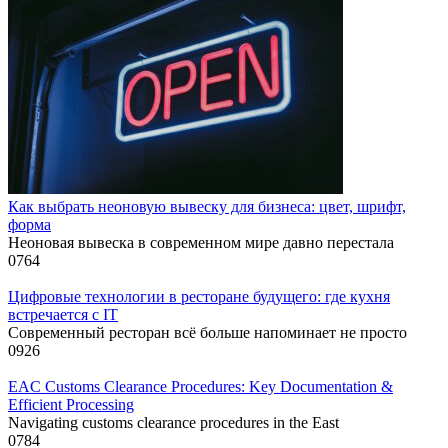
Как выбрать неоновую вывеску для бизнеса: цвет, шрифт,
форма
Неоновая вывеска в современном мире давно перестала
0
764
Цифровые технологии в ресторане будущего: где кухня
встречается с IT
Современный ресторан всё больше напоминает не просто
0
926
EAC Customs Clearance Procedures: Key Documentation &
Efficient Processing
Navigating customs clearance procedures in the East
0
784