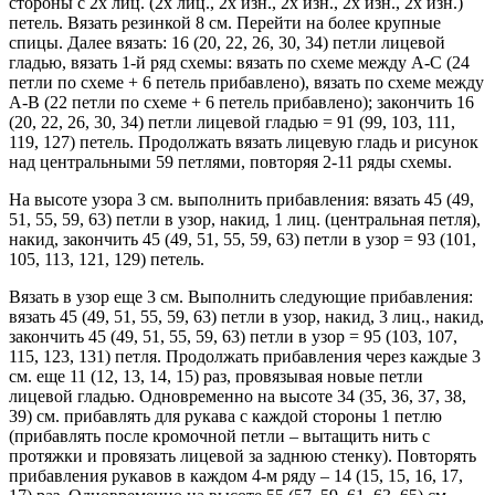
стороны с 2х лиц. (2х лиц., 2х изн., 2х изн., 2х изн., 2х изн.)
петель. Вязать резинкой 8 см. Перейти на более крупные
спицы. Далее вязать: 16 (20, 22, 26, 30, 34) петли лицевой
гладью, вязать 1-й ряд схемы: вязать по схеме между А-С (24
петли по схеме + 6 петель прибавлено), вязать по схеме между
А-В (22 петли по схеме + 6 петель прибавлено); закончить 16
(20, 22, 26, 30, 34) петли лицевой гладью = 91 (99, 103, 111,
119, 127) петель. Продолжать вязать лицевую гладь и рисунок
над центральными 59 петлями, повторяя 2-11 ряды схемы.
На высоте узора 3 см. выполнить прибавления: вязать 45 (49,
51, 55, 59, 63) петли в узор, накид, 1 лиц. (центральная петля),
накид, закончить 45 (49, 51, 55, 59, 63) петли в узор = 93 (101,
105, 113, 121, 129) петель.
Вязать в узор еще 3 см. Выполнить следующие прибавления:
вязать 45 (49, 51, 55, 59, 63) петли в узор, накид, 3 лиц., накид,
закончить 45 (49, 51, 55, 59, 63) петли в узор = 95 (103, 107,
115, 123, 131) петля. Продолжать прибавления через каждые 3
см. еще 11 (12, 13, 14, 15) раз, провязывая новые петли
лицевой гладью. Одновременно на высоте 34 (35, 36, 37, 38,
39) см. прибавлять для рукава с каждой стороны 1 петлю
(прибавлять после кромочной петли – вытащить нить с
протяжки и провязать лицевой за заднюю стенку). Повторять
прибавления рукавов в каждом 4-м ряду – 14 (15, 15, 16, 17,