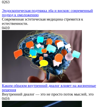
0
263
Эндоскопическая подтяжка лба и висков: современный
подход к омоложению
Современная эстетическая медицина стремится к
естественности.
0
410
Каким образом внутренний диалог влияет на жизненные
решения
Внутренний диалог — это не просто поток мыслей, это
0
416