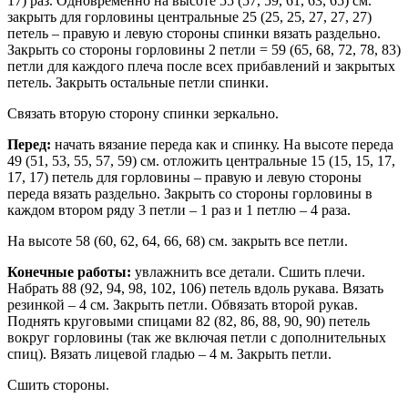
17) раз. Одновременно на высоте 55 (57, 59, 61, 63, 65) см.
закрыть для горловины центральные 25 (25, 25, 27, 27, 27)
петель – правую и левую стороны спинки вязать раздельно.
Закрыть со стороны горловины 2 петли = 59 (65, 68, 72, 78, 83)
петли для каждого плеча после всех прибавлений и закрытых
петель. Закрыть остальные петли спинки.
Связать вторую сторону спинки зеркально.
Перед:
начать вязание переда как и спинку. На высоте переда
49 (51, 53, 55, 57, 59) см. отложить центральные 15 (15, 15, 17,
17, 17) петель для горловины – правую и левую стороны
переда вязать раздельно. Закрыть со стороны горловины в
каждом втором ряду 3 петли – 1 раз и 1 петлю – 4 раза.
На высоте 58 (60, 62, 64, 66, 68) см. закрыть все петли.
Конечные работы:
увлажнить все детали. Сшить плечи.
Набрать 88 (92, 94, 98, 102, 106) петель вдоль рукава. Вязать
резинкой – 4 см. Закрыть петли. Обвязать второй рукав.
Поднять круговыми спицами 82 (82, 86, 88, 90, 90) петель
вокруг горловины (так же включая петли с дополнительных
спиц). Вязать лицевой гладью – 4 м. Закрыть петли.
Сшить стороны.