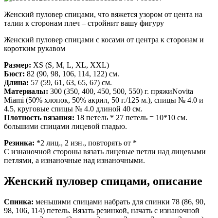
Женский пуловер спицами, что вяжется узором от цента на
талии к сторонам плеч – стройнит вашу фигуру
Женский пуловер спицами с косами от центра к сторонам и
коротким рукавом
Размер:
XS (S, M, L, XL, XXL)
Бюст:
82 (90, 98, 106, 114, 122) см.
Длина:
57 (59, 61, 63, 65, 67) см.
Материалы:
300 (350, 400, 450, 500, 550) г. пряжиNovita
Miami (50% хлопок, 50% акрил, 50 г./125 м.), спицы № 4.0 и
4.5, круговые спицы № 4.0 длиной 40 см.
Плотность вязания:
18 петель * 27 петель = 10*10 см.
большими спицами лицевой гладью.
Резинка:
*2 лиц., 2 изн., повторять от *
С изнаночной стороны вязать лицевые петли над лицевыми
петлями, а изнаночные над изнаночными.
Женский пуловер спицами, описание
Спинка:
меньшими спицами набрать для спинки 78 (86, 90,
98, 106, 114) петель. Вязать резинкой, начать с изнаночной