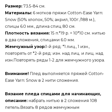
Размер:
73.5-84 см.
Материалы:
6 мотков пряжи Cotton-Ease Yarn:
Snow (50% хлопок, 50%; акрил, 100г./188 м.),
спицы 6.0 мм., длина спиц 80 см.
Плотность вязания:
15 п.*19 р. = 10*10 см. нитью
в два сложения, спицами 6.0 мм.
Жемчужный узор:
1-й ряд: *1 лиц., 1 изн.,
повторять от *2-й ряд: изн. над лиц. и лиц. над
изн.Повторять ряды 1-2 для жемчужного узора.
Внимание!
Плед выполняется пряжей Cotton-
Ease Yarn: Snow в 2 нити сложения.
Вязание пледа спицами для начинающих,
описание:
набрать нитью в 2 сложения 108
петель.Вязать 8 рядов жемчужным