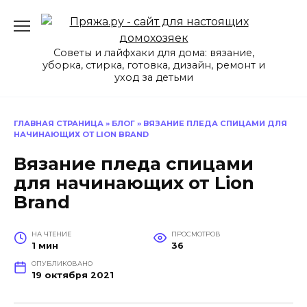
Перейти
к
содержанию
Советы и лайфхаки для дома: вязание,
уборка, стирка, готовка, дизайн, ремонт и
уход за детьми
ГЛАВНАЯ СТРАНИЦА
»
БЛОГ
»
ВЯЗАНИЕ ПЛЕДА СПИЦАМИ ДЛЯ
НАЧИНАЮЩИХ ОТ LION BRAND
Вязание пледа спицами
для начинающих от Lion
Brand
НА ЧТЕНИЕ
ПРОСМОТРОВ
1 мин
36
ОПУБЛИКОВАНО
19 октября 2021