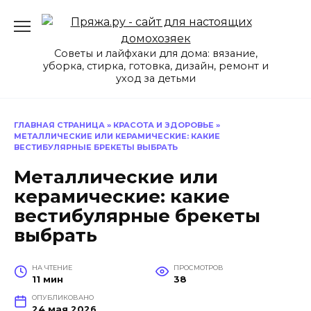
Перейти
к
содержанию
Советы и лайфхаки для дома: вязание,
уборка, стирка, готовка, дизайн, ремонт и
уход за детьми
ГЛАВНАЯ СТРАНИЦА
»
КРАСОТА И ЗДОРОВЬЕ
»
МЕТАЛЛИЧЕСКИЕ ИЛИ КЕРАМИЧЕСКИЕ: КАКИЕ
ВЕСТИБУЛЯРНЫЕ БРЕКЕТЫ ВЫБРАТЬ
Металлические или
керамические: какие
вестибулярные брекеты
выбрать
НА ЧТЕНИЕ
ПРОСМОТРОВ
11 мин
38
ОПУБЛИКОВАНО
24 мая 2026