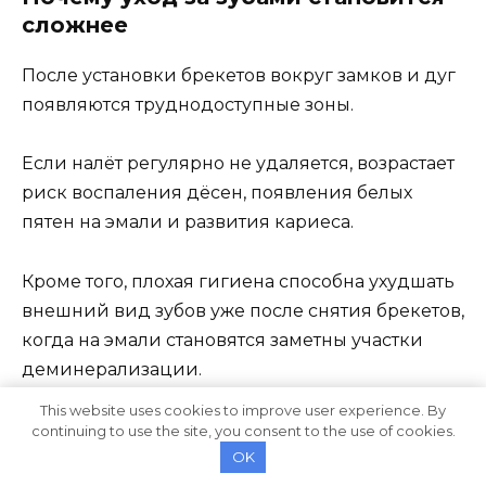
сложнее
После установки брекетов вокруг замков и дуг
появляются труднодоступные зоны.
Если налёт регулярно не удаляется, возрастает
риск воспаления дёсен, появления белых
пятен на эмали и развития кариеса.
Кроме того, плохая гигиена способна ухудшать
внешний вид зубов уже после снятия брекетов,
когда на эмали становятся заметны участки
деминерализации.
This website uses cookies to improve user experience. By
Именно поэтому ортодонты уделяют уходу не
continuing to use the site, you consent to the use of cookies.
меньше внимания, чем самому процессу
OK