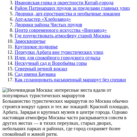
Ивановская горка и окрестности Китай-города
Район Патриарших прудов за пределами главных улиц
Дворики, арт-пространства и необычные локации
Арт-кластер «Хлебозавод»
Дворики района Чистых прудов
Центр современного искусства «Винзавод»
Где почувствовать атмосферу старой Москвы
Замоскворечье
Крутицкое подворье
Переулки Арбата вне туристических улиц
Идеи для спокойного городского отдыха
Нескучный сад и Воробьёвы горы
Северный речной вокзал
Сад имени Баумана
Как спланировать насыщенный маршрут без спешки
Большинство туристических маршрутов по Москва обычно
строятся вокруг одних и тех же локаций: Красной площади,
Арбата, Зарядья и крупных музеев в центре города. Однако
настоящая атмосфера Москвы часто раскрывается совсем в
других местах — в тихих переулках, старых дворах,
небольших парках и районах, где город сохраняет более
спокойный и живой ритм.