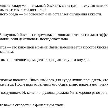
фондана: снаружи — нежный бисквит, а внутри — текучая начинк
ьно оттеняет сладость теста.
ого обеда — он освежает и не оставляет ощущения тяжести.
. Воздушный бисквит и кремовая лимонная начинка создают эфф
виях, если действовать последовательно.
ся — это ключевой момент. Затем замешивается простое бисквит
 пышным.
 именно точное время делает фондан текучим внутри.
сколько нюансов. Лимонный сок для курда лучше процедить, что
ернуться. После приготовления его обязательно накрывают пленк
е воздушным. И, конечно, духовка должна быть хорошо разогрета
те важна скорость на финальном этапе.