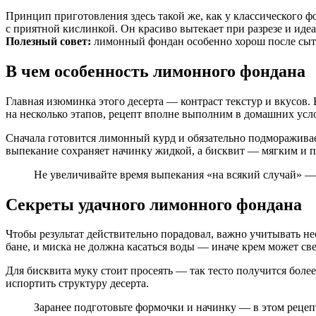
Принцип приготовления здесь такой же, как у классического 
с приятной кислинкой. Он красиво вытекает при разрезе и идеал
Полезный совет:
лимонный фондан особенно хорош после сытн
В чем особенность лимонного фондана
Главная изюминка этого десерта — контраст текстур и вкусов
на несколько этапов, рецепт вполне выполним в домашних усло
Сначала готовится лимонный курд и обязательно подмораживает
выпекание сохраняет начинку жидкой, а бисквит — мягким и
Не увеличивайте время выпекания «на всякий случай» —
Секреты удачного лимонного фондана
Чтобы результат действительно порадовал, важно учитывать не
бане, и миска не должна касаться воды — иначе крем может св
Для бисквита муку стоит просеять — так тесто получится боле
испортить структуру десерта.
Заранее подготовьте формочки и начинку — в этом рецеп