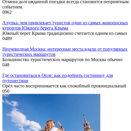
Отмена долгожданной поездки всегда становится неприятным
событием.
0
962
Алупка: чем привлекает туристов один из самых живописных
курортов Южного берега Крыма
Южный берег Крыма традиционно считается одним из самых
0
489
Неочевидная Москва: интересные места вдали от популярных
туристических маршрутов
Большинство туристических маршрутов по Москва обычно
0
48
Где остановиться в Орле: как подобрать гостиницу для
путешествия
Орёл часто воспринимается как спокойный провинциальный
0
50