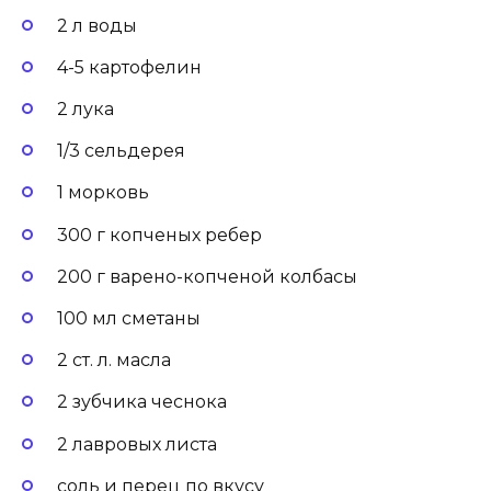
2 л воды
4-5 картофелин
2 лука
1/3 сельдерея
1 морковь
300 г копченых ребер
200 г варено-копченой колбасы
100 мл сметаны
2 ст. л. масла
2 зубчика чеснока
2 лавровых листа
соль и перец по вкусу