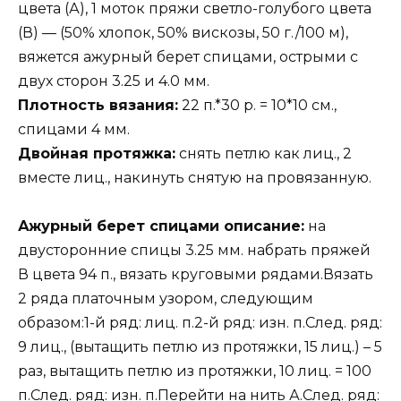
цвета (А), 1 моток пряжи светло-голубого цвета
(В) — (50% хлопок, 50% вискозы, 50 г./100 м),
вяжется ажурный берет спицами, острыми с
двух сторон 3.25 и 4.0 мм.
Плотность вязания:
22 п.*30 р. = 10*10 см.,
спицами 4 мм.
Двойная протяжка:
снять петлю как лиц., 2
вместе лиц., накинуть снятую на провязанную.
Ажурный берет спицами описание:
на
двусторонние спицы 3.25 мм. набрать пряжей
В цвета 94 п., вязать круговыми рядами.Вязать
2 ряда платочным узором, следующим
образом:1-й ряд: лиц. п.2-й ряд: изн. п.След. ряд:
9 лиц., (вытащить петлю из протяжки, 15 лиц.) – 5
раз, вытащить петлю из протяжки, 10 лиц. = 100
п.След. ряд: изн. п.Перейти на нить А.След. ряд: